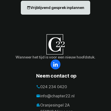
Vrijblijvend gesprek inplannen
date_range
Wanneer het tijd is voor een nieuw hoofdstuk.
Neem contact op
024 234 0420
phone
024 234 0420
info@chapter22.nl
email
info@chapter22.nl
Oranjesingel 2A
apartment