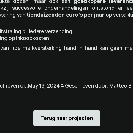
rukte dozen, maar ook een
goedkopere leveranc
kzij succesvolle onderhandelingen ontstond er e
sparing van
tien­duizenden euro's per jaar
op verpakk
tstraling bij iedere verzending
ring op inkoopkosten
van hoe merkversterking hand in hand kan gaan met
chreven op:
May 16, 2024
Geschreven door: Matteo Bl
person
Terug naar projecten