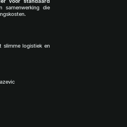
ier voor standaard
en samenwerking die
ingskosten.
 slimme logistiek en
azevic