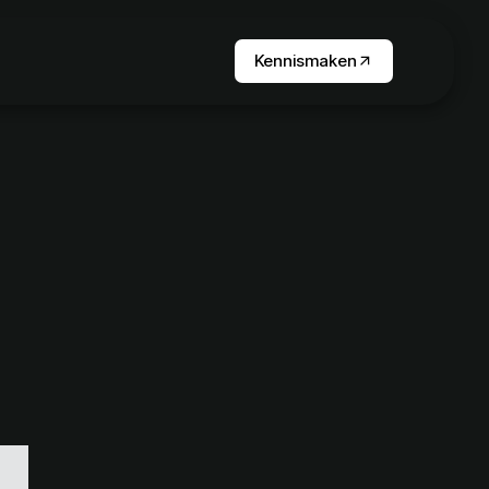
Kennismaken
arrow_outward