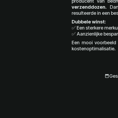
producent van bed
verzenddozen
. Dan
resulteerde in een be
Dubbele winst:
✅ Een sterkere merkui
✅ Aanzienlijke bespa
Een mooi voorbeeld 
kostenoptimalisatie.
Ges
date_range