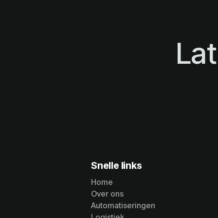
La
Snelle links
Home
Over ons
Home
Automatiseringen
Over ons
Logistiek