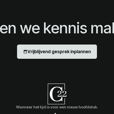
ten we kennis ma
Vrijblijvend gesprek inplannen
date_range
Wanneer het tijd is voor een nieuw hoofdstuk.