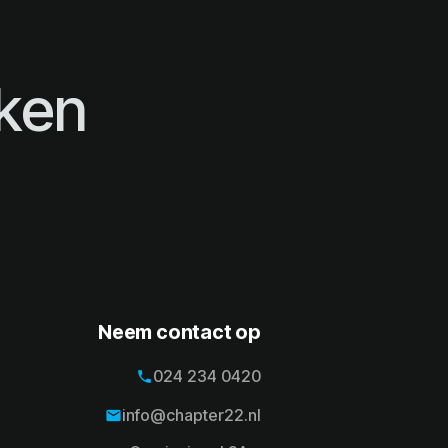
ken
Neem contact op
024 234 0420
phone
024 234 0420
info@chapter22.nl
email
info@chapter22.nl