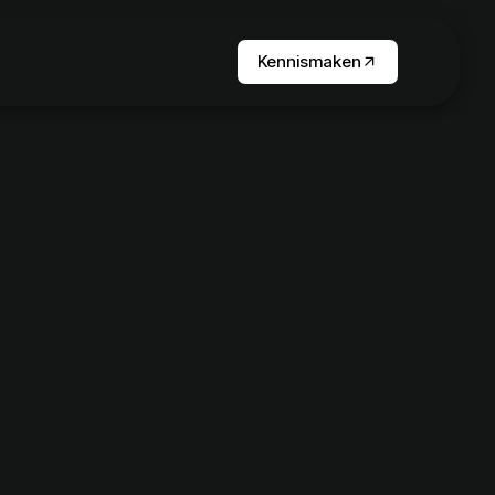
Kennismaken
arrow_outward