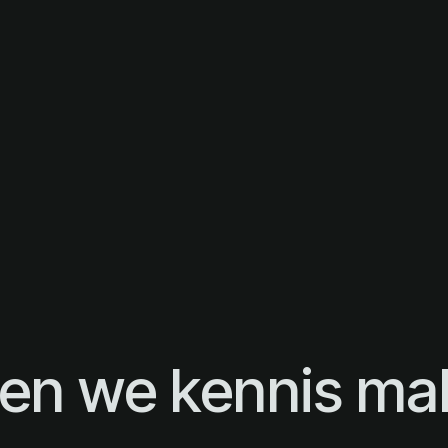
l 2A, Nijmegen
oor het meedenken. Voor deze vacature werven wij zel
Terug naar alle vacatures
ten we kennis ma