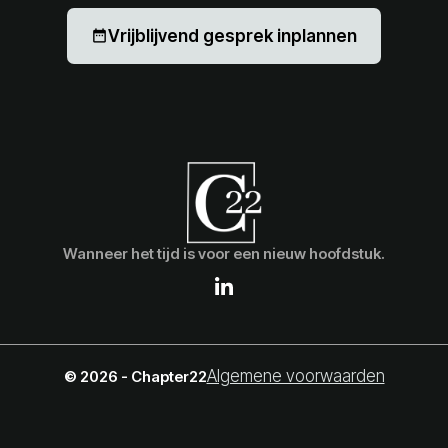
Vrijblijvend gesprek inplannen
date_range
Wanneer het tijd is voor een nieuw hoofdstuk.
Algemene voorwaarden
© 2026 - Chapter22