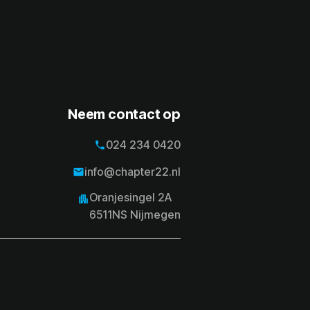
Neem contact op
024 234 0420
phone
024 234 0420
info@chapter22.nl
email
info@chapter22.nl
Oranjesingel 2A
apartment
6511NS Nijmegen
Oranjesingel 2A
6511NS Nijmegen