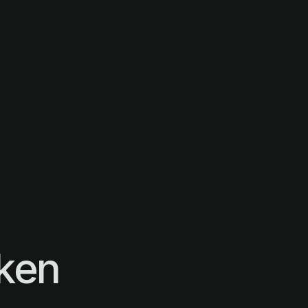
f.
ken