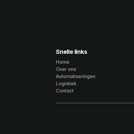
Snelle links
Home
Over ons
Home
Automatiseringen
Over ons
Logistiek
Automatiseringen
Contact
Logistiek
Contact