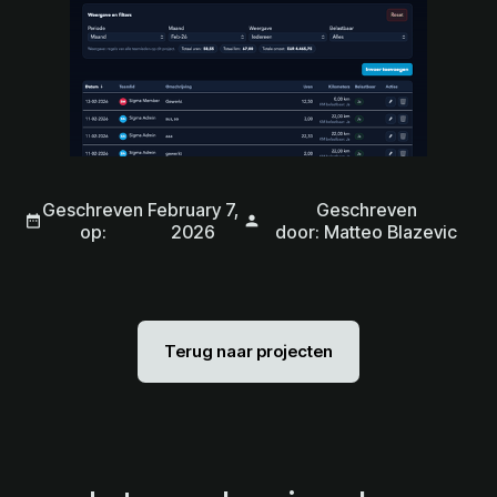
Geschreven
February 7,
Geschreven
date_range
person
op:
2026
door: Matteo Blazevic
Terug naar projecten