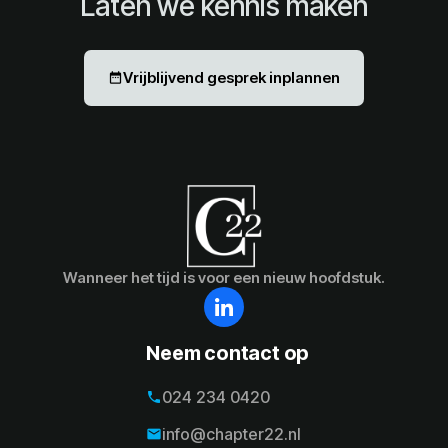
Laten we kennis maken
Vrijblijvend gesprek inplannen
date_range
Wanneer het tijd is voor een nieuw hoofdstuk.
Neem contact op
024 234 0420
phone
024 234 0420
info@chapter22.nl
email